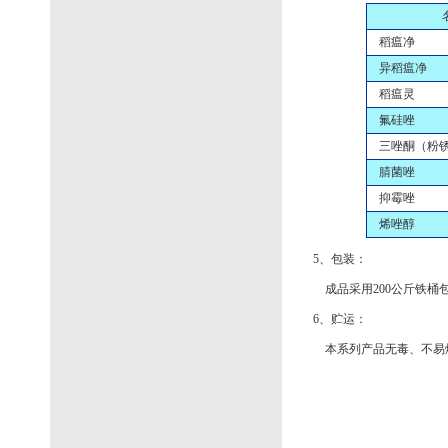
稻瘟净
异稻瘟净
稻瘟灵
氟硅唑
三唑酮（粉锈
腈菌唑
抑霉唑
烯唑醇
5、包装：
成品采用200公斤铁桶
6、贮运：
本系列产品无毒、不易燃