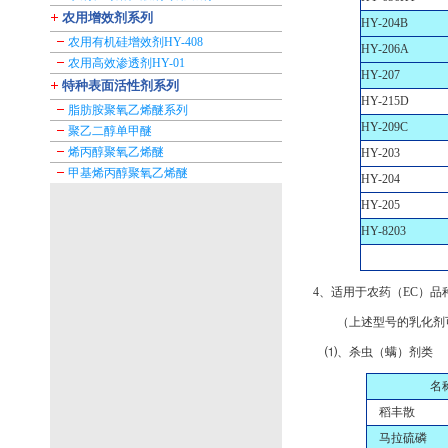
农用增效剂系列
HY-204B
农用有机硅增效剂HY-408
HY-206A
农用高效渗透剂HY-01
HY-207
特种表面活性剂系列
HY-215D
脂肪胺聚氧乙烯醚系列
HY-209C
聚乙二醇单甲醚
烯丙醇聚氧乙烯醚
HY-203
甲基烯丙醇聚氧乙烯醚
HY-204
HY-205
HY-8203
4、适用于农药（EC）品
（上述型号的乳化剂可
⑴、杀虫（螨）剂类
名
稻丰散
马拉硫磷