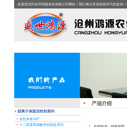
欢迎您访问沧州鸿源农化有限公司网站！我们将以专业的技术为您提供一
1
2
3
4
阴离子表面活性剂系列
#
农乳单体500
十二烷基苯磺酸有机铵盐系列
1、化学组成：特殊的阴