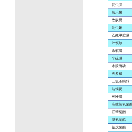
啶虫脒
氧乐果
敌敌畏
吡虫啉
乙酰甲胺磷
叶螟散
杀螟磷
辛硫磷
水胺硫磷
灭多威
三氯杀螨醇
哒螨灵
三唑磷
高效氯氰菊
联苯菊酯
溴氰菊酯
氰戊菊酯