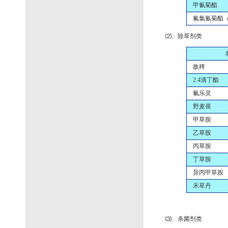
甲氰菊酯
氟氯氰菊酯（
⑵、除草剂类
敌稗
2.4滴丁酯
氟乐灵
野麦畏
甲草胺
乙草胺
丙草胺
丁草胺
异丙甲草胺
禾草丹
⑶、杀菌剂类