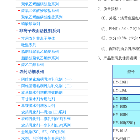
聚氧乙烯醚磺酸盐系列
2、质量指标：
聚氧乙烯醚羧酸盐系列
聚氧乙烯醚磷酸酯盐系列
⑴、外观：淡黄色至红
磷酸酯系列
⑵、PH值：5.0～7.0(
非离子表面活性剂系列
⑶、水分≤0.5%（卡尔
常用农乳非离子单体
吐温系列
⑷、配制乳油后乳液稳定性
脂肪醇聚氧乙烯醚系列
脂肪酸聚氧乙烯醇系列
3、产品型号及使用说明
聚乙二醇系列
农药助剂系列
型号
阿维菌素粘稠乳油乳化剂（一）
HY-536H
阿维菌素粘稠乳油乳化剂（二）
HY-536L
敌草快水剂增稠增效助剂
HY-108M
草甘膦水剂专用助剂
草铵膦水剂增效助剂
HY-108S
农药乳化剂---乳油(EC)系列
HY-108N
农药乳化剂---微乳剂(ME)系列
HY-108(2201)
农药乳化剂---水乳剂(EW)系列
HY-101A
悬乳剂(SC、SE、OD)系列
水剂、可溶性液剂专用助剂
HY-656HT