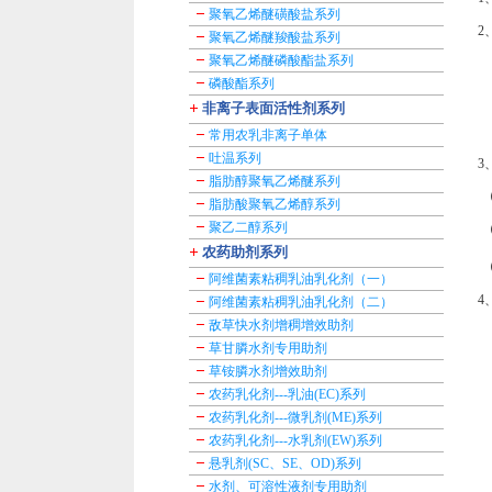
聚氧乙烯醚磺酸盐系列
2
聚氧乙烯醚羧酸盐系列
聚氧乙烯醚磷酸酯盐系列
磷酸酯系列
非离子表面活性剂系列
常用农乳非离子单体
吐温系列
3
脂肪醇聚氧乙烯醚系列
⑴
脂肪酸聚氧乙烯醇系列
聚乙二醇系列
⑵
农药助剂系列
⑶
阿维菌素粘稠乳油乳化剂（一）
4
阿维菌素粘稠乳油乳化剂（二）
敌草快水剂增稠增效助剂
草甘膦水剂专用助剂
草铵膦水剂增效助剂
农药乳化剂---乳油(EC)系列
农药乳化剂---微乳剂(ME)系列
农药乳化剂---水乳剂(EW)系列
悬乳剂(SC、SE、OD)系列
水剂、可溶性液剂专用助剂