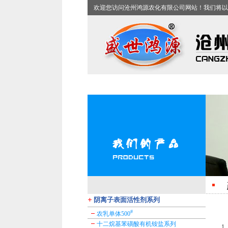
欢迎您访问沧州鸿源农化有限公司网站！我们将以
1
2
3
4
阴离子表面活性剂系列
#
农乳单体500
十二烷基苯磺酸有机铵盐系列
1