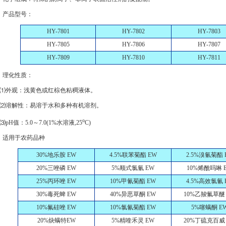
、产品型号：
HY-7801
HY-7802
HY-7803
HY-7805
HY-7806
HY-7807
HY-7809
HY-7810
HY-7811
、理化性质：
外观：浅黄色或红棕色粘稠液体。
溶解性：易溶于水和多种有机溶剂。
o
pH值：5.0～7.0(1%水溶液,25
C)
、适用于农药品种
30%地乐胺 EW
4.5%联苯菊酯 EW
2.5%溴氰菊酯 
20%三唑磷 EW
5%顺式氯氰 EW
10%烯酰吗啉 
25%丙环唑 EW
10%甲氰菊酯 EW
4.5%高效氯氰 
30%毒死蜱 EW
40%异恶草酮 EW
10%乙羧氟草醚
10%氟硅唑 EW
10%氯氰菊酯 EW
5%噻螨酮 E
20%炔螨特EW
5%精喹禾灵 EW
20%丁硫克百威