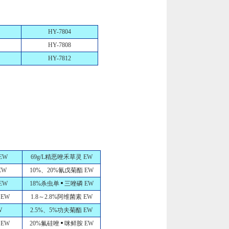
HY-7804
HY-7808
HY-7812
EW
69g/L精恶唑禾草灵 EW
EW
10%、20%氰戊菊酯 EW
EW
18%杀虫单
三唑磷 EW
 EW
1.8～2.8%阿维菌素 EW
W
2.5%、5%功夫菊酯 EW
 EW
20%氟硅唑
咪鲜胺 EW